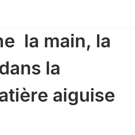
che
la main
, la
 dans
la
matière aiguise